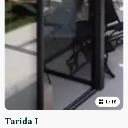
1
/
18
Tarida I