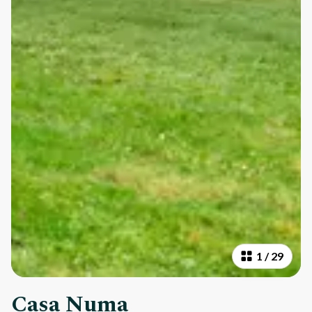
1
/
29
Casa Numa