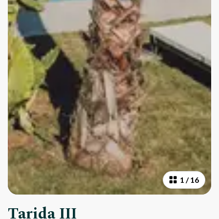
1
/
16
Tarida III